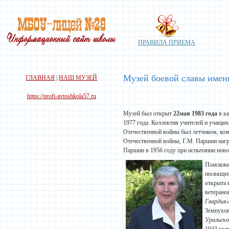
ПРАВИЛА ПРИЕМА
Музей боевой славы имен
ГЛАВНАЯ
|
НАШ МУЗЕЙ
https://profi-avtoshkola57.ru
Музей был открыт
22мая 1983 года
в ка
1977 года. Коллектив учителей и учащи
Отечественной войны был летчиком, к
Отечественной войны, Г.М. Паршин наг
Паршин в 1956 году при испытании ново
Поисковая
посвяще
открыта 
ветерано
Гвардия
Земнухов
Уральско