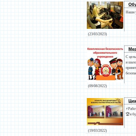
Обу
Наши у
(23/03/2023)
Мер
С цель
и шало
принят
безопа
(09/08/2022)
Цик
⚡Рабо
🏆и бу
(19/03/2022)