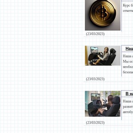
Курс б
отметк
(23/03/2023)
На
Наша а
Мы осо
необхо
безопа
(23/03/2023)
В н
Наша 
развит
автобу
(23/03/2023)