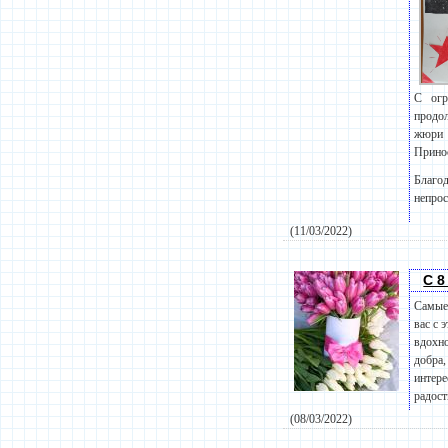
С огр
продо
жюри 
Принос
Благод
непрос
(11/03/2022)
C 8
Самые 
вас с 
вдохно
добра,
интере
радост
(08/03/2022)