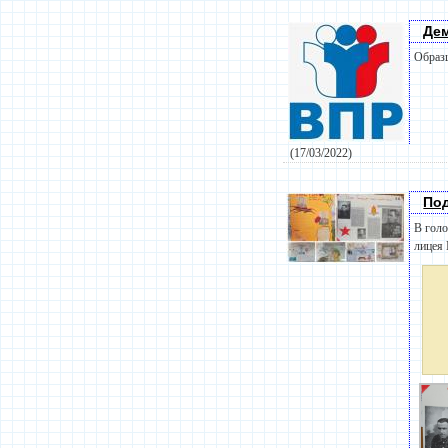
Де
Образц
(17/03/2022)
Под
В голо
лицея 