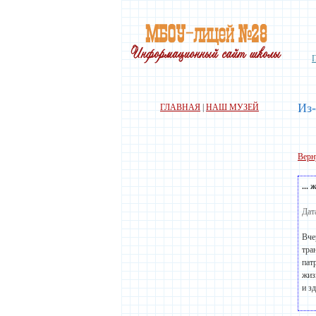
Из-
ГЛАВНАЯ
|
НАШ МУЗЕЙ
Верн
...
Дат
Вче
тра
пат
жиз
и з