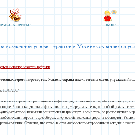
ПРАВИЛА ПРИЕМА
О ШКОЛЕ
за возможной угрозы терактов в Москве сохраняются ус
уться к списку новостей рубрики
 железных дорог и аэропортов. Усилена охрана
школ
, детских садов, учреждений к
а: 18/01/2007
ра по всей стране распространилась информация, полученная от зарубежных спецслужб: 
нспорте. Хотя накануне эта информация не подтвердилась, сегодня "особый режим" сня
рулируют метро и наземный общественный транспорт. Кроме того, по распоряжению мэр
необеспечения города - водозаборов, энергосетей, железных дорог и аэропортов. Усилен
дравоохранения. Отметим, что сотовые сети московского метрополитена сегодня в полноч