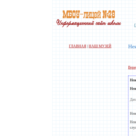
Не
ГЛАВНАЯ
|
НАШ МУЗЕЙ
Верн
Неи
Неи
Дат
Неи
Неи
слу