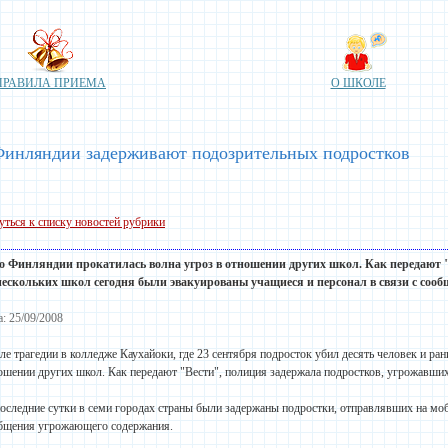
ПРАВИЛА ПРИЕМА
О ШКОЛЕ
Финляндии задерживают подозрительных подростков
уться к списку новостей рубрики
 по Финляндии прокатилась волна угроз в отношении других
школ
. Как передают 
нескольких
школ
сегодня были эвакуированы учащиеся и персонал в связи с сооб
а: 25/09/2008
ле трагедии в колледже Каухайоки, где 23 сентября подросток убил десять человек и ра
ошении других школ. Как передают "Вести", полиция задержала подростков, угрожавши
последние сутки в семи городах страны были задержаны подростки, отправлявших на мо
бщения угрожающего содержания.