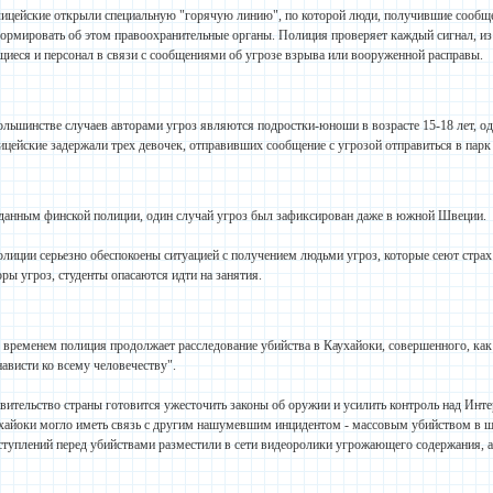
ицейские открыли специальную "горячую линию", по которой люди, получившие сообще
ормировать об этом правоохранительные органы. Полиция проверяет каждый сигнал, из
щиеся и персонал в связи с сообщениями об угрозе взрыва или вооруженной расправы.
ольшинстве случаев авторами угроз являются подростки-юноши в возрасте 15-18 лет, од
ицейские задержали трех девочек, отправивших сообщение с угрозой отправиться в парк у
данным финской полиции, один случай угроз был зафиксирован даже в южной Швеции.
олиции серьезно обеспокоены ситуацией с получением людьми угроз, которые сеют страх 
оры угроз, студенты опасаются идти на занятия.
 временем полиция продолжает расследование убийства в Каухайоки, совершенного, как
нависти ко всему человечеству".
вительство страны готовится ужесточить законы об оружии и усилить контроль над Инте
хайоки могло иметь связь с другим нашумевшим инцидентом - массовым убийством в ш
ступлений перед убийствами разместили в сети видеоролики угрожающего содержания, а