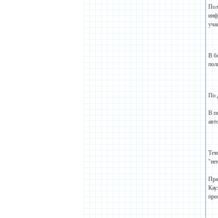
Пол
инф
уча
В б
пол
По 
В п
авт
Тем
"не
Пра
Кау
пре