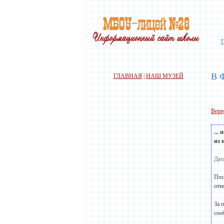
В 
ГЛАВНАЯ
|
НАШ МУЗЕЙ
Верн
...
из 
Дат
Пос
отн
За 
соо