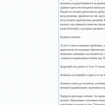
человека сосредотачивается на решен
здравые идеи или находится выход из
Порой его ночная деятельность требуе
когда решения, принятые во сне, кру
отсутствием судьбоносных решений. Ка
плохого сна снижается качество жизн
также болезней, к которым организм 
Правила гигиены
Если со сном возникают проблемы, зн
практически не вызывают физического
появиться сомнения в возможности «у
-сомнологи правильная гигиена сна. 
Здоровый сон длится от 6 до 12 часов
Ложитесь и вставайте в одно и то же 
Ложитесь спать до полуночи, особенн
начинает вырабатывать серотонин (гор
Хирурги-ортопеды считают, что крова
сколиоз. Идеальным сочетанием явля
появлению морщин на шее. Туловище 