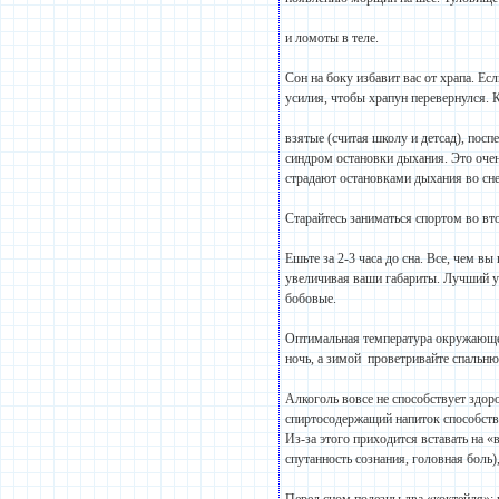
и ломоты в теле.
Сон на боку избавит вас от храпа. Ес
усилия, чтобы храпун перевернулся. 
взятые (считая школу и детсад), посп
синдром остановки дыхания. Это очен
страдают остановками дыхания во сне
Старайтесь заниматься спортом во вт
Ешьте за 2-3 часа до сна. Все, чем в
увеличивая ваши габариты. Лучший уж
бобовые.
Оптимальная температура окружающей 
ночь, а зимой проветривайте спальню
Алкоголь вовсе не способствует здо
спиртосодержащий напиток способств
Из-за этого приходится вставать на «
спутанность сознания, головная боль)