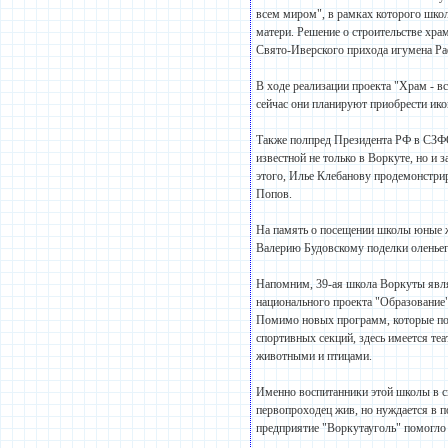
всем миром", в рамках которого шко
матери. Решение о строительстве хр
Свято-Иверского прихода игумена Ра
В ходе реализации проекта "Храм - 
сейчас они планируют приобрести ико
Также полпред Президента РФ в СЗФО
известной не только в Воркуте, но 
этого, Илье Клебанову продемонстрир
Попов.
На память о посещении школы юные 
Валерию Будовскому поделки оленьег
Напомним, 39-ая школа Воркуты явля
национального проекта "Образование
Помимо новых программ, которые поз
спортивных секций, здесь имеется теа
животными и птицами.
Именно воспитанники этой школы в св
первопроходец жив, но нуждается в 
предприятие "Воркутауголь" помогло 