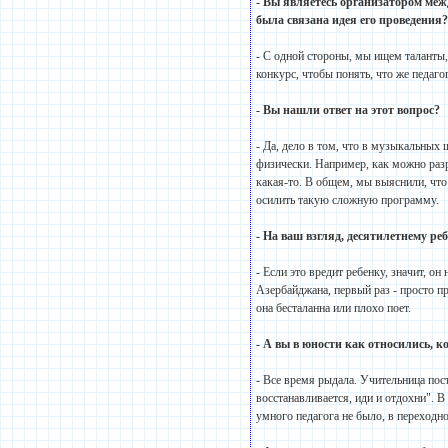
- Вы являетесь организатором меж
была связана идея его проведения
- С одной стороны, мы ищем таланты,
конкурс, чтобы понять, что же педаг
- Вы нашли ответ на этот вопрос?
- Да, дело в том, что в музыкальны
физически. Например, как можно разр
какая-то. В общем, мы выяснили, что
осилить такую сложную программу.
- На ваш взгляд, десятилетнему ре
- Если это вредит ребенку, значит, о
Азербайджана, первый раз - просто пр
она бесталанна или плохо поет.
- А вы в юности как относились, к
- Все время рыдала. Учительница пост
восстанавливается, иди и отдохни". В 
умного педагога не было, в переходно