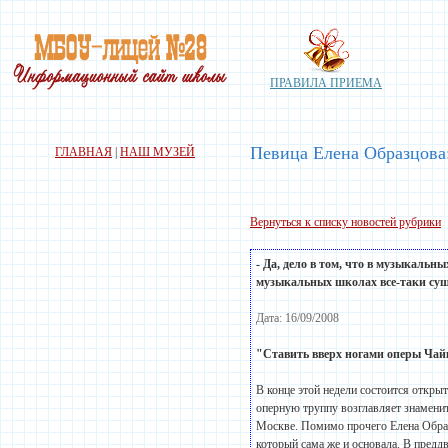
ПРАВИЛА ПРИЕМА
Певица Елена Образцова
ГЛАВНАЯ
|
НАШ МУЗЕЙ
Вернуться к списку новостей рубрики
- Да, дело в том, что в музыкальн
музыкальных
школах
все-таки су
Дата: 16/09/2008
"Ставить вверх ногами оперы Чай
В конце этой недели состоится откры
оперную труппу возглавляет знамени
Москве. Помимо прочего Елена Образ
который сама же и основала. В предд