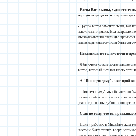
- Елена Васильевна, художественн
первую очередь хотите присмотре
- Труппа театра замечательная, там 
исполнении музыки. Над исправлением
мы замечательно спели две премьеры 
итальянцы, наши солисты были совсе
- Итальянцы не только пели в пре
- Я бы очень хотела поставить две о
театре, который шел там шесть лет и 
- А "Пиковую даму", в которой вы п
- "Пиковую даму" мы обязательно буде
все-таки побоялась браться за него к
режиссера, очень глубоко знающего и
- Судя по тому, что вы приглашае
- Пока я работаю в Михайловском теа
никто не будет ставить вверх ногами 
чтобы вносить что-то новое в постанов