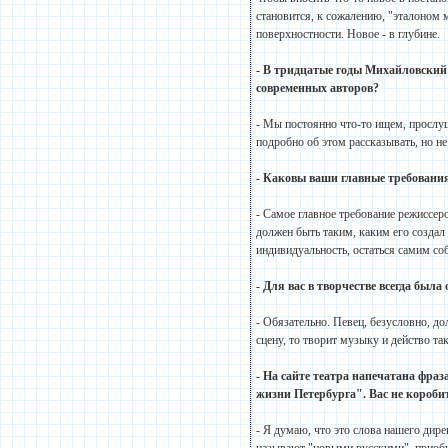
становится, к сожалению, "эталоном м
поверхностности. Новое - в глубине.
- В тридцатые годы Михайловский 
современных авторов?
- Мы постоянно что-то ищем, прослуш
подробно об этом рассказывать, но н
- Каковы ваши главные требовани
- Самое главное требование режиссер
должен быть таким, каким его создал 
индивидуальность, остаться самим со
- Для вас в творчестве всегда была
- Обязательно. Певец, безусловно, д
сцену, то творит музыку и действо так
- На сайте театра напечатана фра
жизни Петербурга". Вас не короби
- Я думаю, что это слова нашего дире