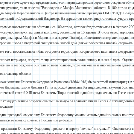
ануне в этом храме под председательством патриарха прошла церемония открытия обите
стие руководители проекта "Возрождение Марфо-Мариинской обители. К 100-летию со дн
да Андрея Первозванного и Центра национальной славы, президент ОАО "РЖД" Влад
кентский и Среднеазиатский Владимир. На церемонии также присутствовала супруга пр
грамма восстановления обители к ее 100-летию, которое будет отмечаться в феврале 2009
онструирован архитектурный комплекс, состоящий из 15 зданий. В числе отреставриров
ородицы, храм Марфы и Марии при лазарете, Голгофа, общежитие сестер милосердия, п
кресная школа с квартирой священника, жилой дом (также воскресная школа), сторожка, 
ме того, восстановлена и благоустроена территория исторического памятника федеральн
словам патриарха, предстоит еще отреставрировать поликлинику и нижний храм. Однако
ика, но и возрождение обители во всей полноте духовной жизни и многогранной деятельн
овательница обители
икая княгиня Елизавета Федоровна Романова (1864-1918) была сестрой императрицы А
сен-Дармштадтского Людвига IV из прусской династии Гогенцоллернов, внучкой британ
олической святой XIII века Елизаветы Тюрингенской, одной из родоначальниц Гессенског
евятнадцатилетнем возрасте она вышла замуж за великого князя Сергея Александровича
вославие.
одня преподобномученицу Елизавету Федоровну можно назвать одной из самых почитае
вились во многих храмах в России и за рубежом.
 при жизни Елизавету Федоровну прозвали в народе "великой матушкой". Она опекала в