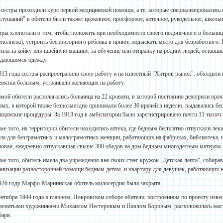
 сестры проходили курс первой медицинской помощи, а те, которые специализировались 
слушаний" в обители были также: церковное, просфорное, аптечное, рукодельное, школь
тры хлопотали о том, чтобы положить при необходимости своего подопечного в больниц
еполнена), устроить беспризорного ребенка в приют, подыскать место для безработного
тила за койку или швейную машину, за обучение или отправку на родину людей, оставши
дающимся одежду.
913 года сестры распространили свою работу и на известный "Хитров рынок": обходили
евязки больным, устраивали желающих на работу.
амой обители располагались больница на 22 кровати, в которой постоянно дежурили врач
ных, в которой также безвозмездно принимали более 30 врачей в неделю, выдавались бес
ицинские процедуры. За 1913 год в амбулатории было зарегистрировано почти 11 тысяч
ме того, на территории обители находились аптека, где бедным бесплатно отпускали лека
ла для безграмотных и малограмотных женщин, работающих на фабриках, библиотека, н
ловая, ежедневно отпускавшая свыше 300 обедов на дом бедным многодетным матерям.
ме того, обитель имела два учреждения вне своих стен: кружок "Детская лепта", собир
анизации разносторонней помощи бедным детям, и квартиру для девушек, работающих н
926 году Марфо-Мариинская обитель милосердия была закрыта.
ентября 1944 года в главном, Покровском соборе обители, построенном по проекту изве
менитыми художниками Михаилом Нестеровым и Павлом Кориным, расположилась масте
баря.