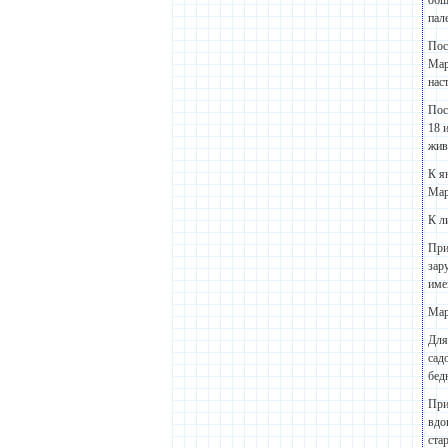
общ
пал
Пос
Мар
нас
Пос
18 
жив
К я
Мар
К л
При
зар
име
Мар
Для
сад
бед
При
вдо
ста