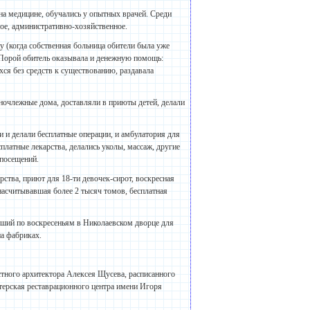
на медицине, обучались у опытных врачей. Среди
ное, административно-хозяйственное.
у (когда собственная больница обители была уже
. Порой обитель оказывала и денежную помощь:
хся без средств к существованию, раздавала
 ночлежные дома, доставляли в приюты детей, делали
и и делали бесплатные операции, и амбулатория для
платные лекарства, делались уколы, массаж, другие
 посещений.
рства, приют для 18-ти девочек-сирот, воскресная
асчитывавшая более 2 тысяч томов, бесплатная
авший по воскресеньям в Николаевском дворце для
а фабриках.
стного архитектора Алексея Щусева, расписанного
рская реставрационного центра имени Игоря