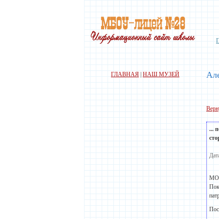
Ал
ГЛАВНАЯ
|
НАШ МУЗЕЙ
Верн
...
сто
Дат
МОС
Пок
пат
Пос