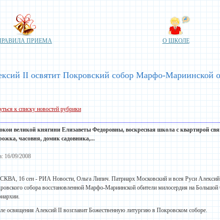
ПРАВИЛА ПРИЕМА
О ШКОЛЕ
ексий II освятит Покровский собор Марфо-Мариинской 
уться к списку новостей рубрики
 покои великой княгини Елизаветы Федоровны, воскресная
школа
с квартирой св
рожка, часовня, домик садовника,...
а: 16/09/2008
КВА, 16 сен - РИА Новости, Ольга Липич. Патриарх Московский и всея Руси Алексий 
ровского собора восстановленной Марфо-Мариинской обители милосердия на Большой 
риархии.
ле освящения Алексий II возглавит Божественную литургию в Покровском соборе.