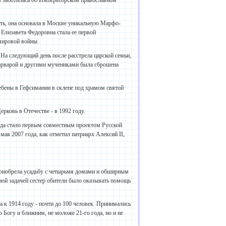
ем заботилась об Императорском православном
ть, она основала в Москве уникальную Марфо-
Елизавета Федоровна стала ее первой
 мировой войны.
 На следующий день после расстрела царской семьи,
Варварой и другими мучениками была сброшена
ебены в Гефсимании в склепе под храмом святой
рковь в Отечестве - в 1992 году.
ода стало первым совместным проектом Русской
мая 2007 года, как отметил патриарх Алексий II,
приобрела усадьбу с четырьмя домами и обширным
ной задачей сестер обители было оказывать помощь
 а к 1914 году - почти до 100 человек. Принимались
Богу и ближним, не моложе 21-го года, но и не