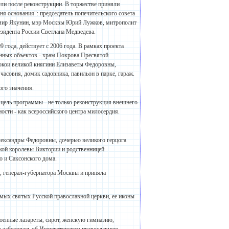
ли после реконструкции. В торжестве приняли
я основания": председатель попечительского совета
имир Якунин, мэр Москвы Юрий Лужков, митрополит
езидента России Светлана Медведева.
 года, действует с 2006 года. В рамках проекта
анных объектов - храм Покрова Пресвятой
окои великой княгини Елизаветы Федоровны,
часовня, домик садовника, павильон в парке, гараж.
ого значения.
 цель программы - не только реконструкция внешнего
ости - как всероссийского центра милосердия.
лександры Федоровны, дочерью великого герцога
ской королевы Виктории и родственницей
о и Саксонского дома.
, генерал-губернатора Москвы и приняла
мых святых Русской православной церкви, ее иконы
оенные лазареты, сирот, женскую гимназию,