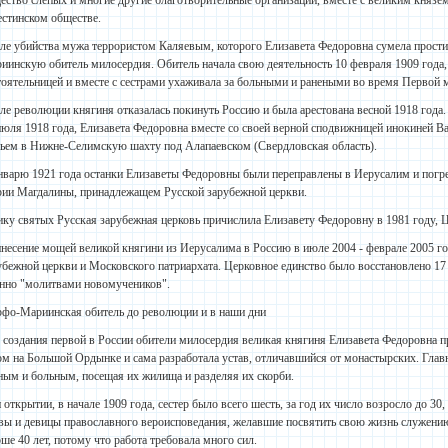
ество слепых и многие другие благотворительные организации, вместе с великим княз
естинском обществе.
ле убийства мужа террористом Каляевым, которого Елизавета Федоровна сумела прости
иинскую обитель милосердия. Обитель начала свою деятельность 10 февраля 1909 года, 
тоятельницей и вместе с сестрами ухаживала за больными и ранеными во время Первой
ле революции княгиня отказалась покинуть Россию и была арестована весной 1918 года.
июля 1918 года, Елизавета Федоровна вместе со своей верной сподвижницей инокиней 
ьем в Нижне-Селимскую шахту под Алапаевском (Свердловская область).
нварю 1921 года останки Елизаветы Федоровны были переправлены в Иерусалим и погр
ии Магдалины, принадлежащем Русской зарубежной церкви.
ику святых Русская зарубежная церковь причислила Елизавету Федоровну в 1981 году, Це
несение мощей великой княгини из Иерусалима в Россию в июле 2004 - феврале 2005 г
убежной церкви и Московского патриархата. Церковное единство было восстановлено 17 
нно "молитвами новомучеников".
фо-Мариинская обитель до революции и в наши дни
 создания первой в России обители милосердия великая княгиня Елизавета Федоровна 
ом на Большой Ордынке и сама разработала устав, отличавшийся от монастырских. Глав
ным и больным, посещая их жилища и разделяя их скорби.
 открытии, в начале 1909 года, сестер было всего шесть, за год их число возросло до 30,
вы и девицы православного вероисповедания, желавшие посвятить свою жизнь служению 
рше 40 лет, потому что работа требовала много сил.