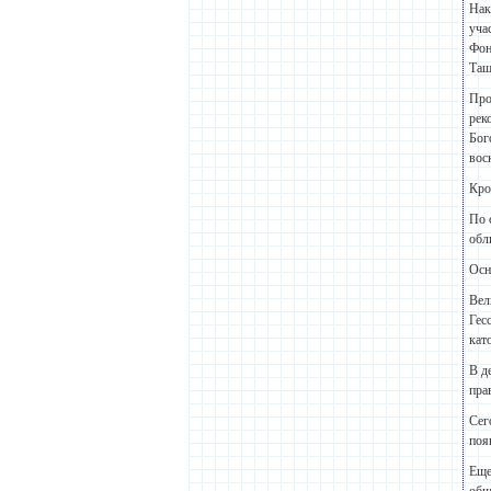
Нак
уча
Фон
Таш
Про
рек
Бог
вос
Кро
По 
обл
Осн
Вел
Гес
кат
В д
пра
Сег
поя
Еще