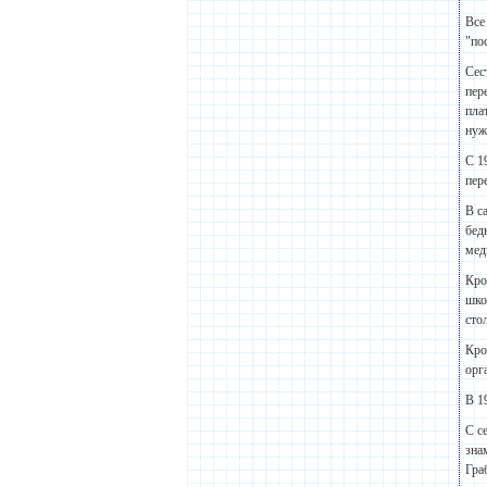
Все
"по
Сес
пер
пла
нуж
С 1
пер
В с
бед
мед
Кро
шко
сто
Кро
орг
В 1
С с
зна
Гра