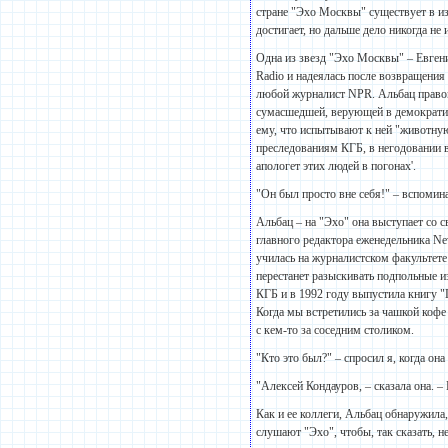
стране "Эхо Москвы" существует в из
достигает, но дальше дело никогда не 
Одна из звезд "Эхо Москвы" – Евгени
Radio и надеялась после возвращения
любой журналист NPR. Альбац правом
сумасшедшей, верующей в демократию
ему, что испытывают к ней "животну
преследованиям КГБ, в негодовании в
апологет этих людей в погонах'.
"Он был просто вне себя!" – вспомина
Альбац – на "Эхо" она выступает со 
главного редактора еженедельника Ne
училась на журналистском факультете 
перестанет разыскивать подпольные и
КГБ и в 1992 году выпустила книгу "Г
Когда мы встретились за чашкой кофе
с кем-то за соседним столиком.
"Кто это был?" – спросил я, когда она
"Алексей Кондауров, – сказала она. 
Как и ее коллеги, Альбац обнаружила
слушают "Эхо", чтобы, так сказать, не