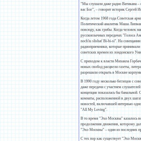
"Мы слушали даже радио Ватикана – 
вас Бог", – говорит историк Сергей И
Когда летом 1968 года Советская ар
Политический аналитик Маша Липман, 
повсюду, как грибы. Когда человек на
русскоязычных передачах "Голоса Аме
noch'iu slishat' Bi-bi-si". На совещ
радиоприемники, которые принимали 
советских времен из лондонского Уни
С приходом к власти Михаила Горбаче
новых свобод расцвели газеты, литер
разрешили открыть в Москве корпункт
В 1990 году несколько беглецов с сов
даже передачи с участием слушателей
концепция показалась бы банальной.
комнаты, расположенной в двух шага
новостей, включавшей интервью одно
"All My Loving".
В то время "Эхо Москвы" казалось в
продолжения движения, которому дало
"Эхо Москвы" – один из последних п
С тех пор как существует "Эхо Москвы