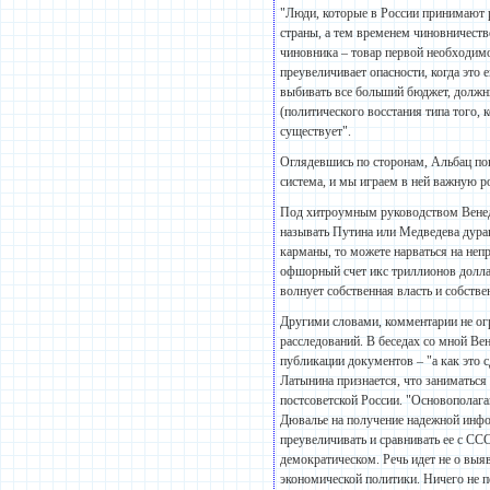
"Люди, которые в России принимают ре
страны, а тем временем чиновничест
чиновника – товар первой необходимос
преувеличивает опасности, когда это
выбивать все больший бюджет, должн
(политического восстания типа того, 
существует".
Оглядевшись по сторонам, Альбац по
система, и мы играем в ней важную р
Под хитроумным руководством Венеди
называть Путина или Медведева дурак
карманы, то можете нарваться на непр
офшорный счет икс триллионов доллар
волнует собственная власть и собств
Другими словами, комментарии не огр
расследований. В беседах со мной Ве
публикации документов – "а как это 
Латынина признается, что заниматьс
постсоветской России. "Основополага
Дювалье на получение надежной инфор
преувеличивать и сравнивать ее с СС
демократическом. Речь идет не о выя
экономической политики. Ничего не 