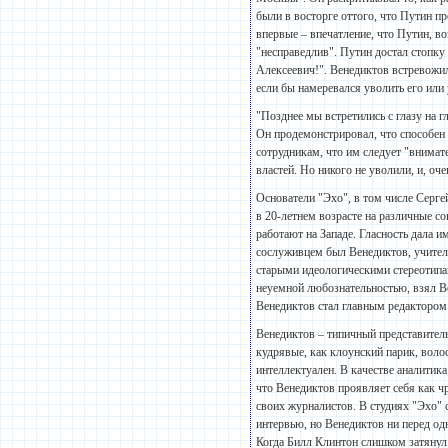
были в восторге оттого, что Путин п
впервые – впечатление, что Путин, в
"несправедлив". Путин достал стопку 
Алексеевич!". Венедиктов встревожил
если бы намеревался уволить его или
"Позднее мы встретились с глазу на г
Он продемонстрировал, что способен 
сотрудникам, что им следует "внимат
властей. Но никого не уволили, и, оч
Основатели "Эхо", в том числе Сер
в 20-летнем возрасте на различные со
работают на Западе. Гласность дала и
сослуживцем был Венедиктов, учител
старыми идеологическими стереотипам
неуемной любознательностью, взял Ве
Венедиктов стал главным редактором
Венедиктов – типичный представитель
кудрявые, как клоунский парик, воло
интеллектуален. В качестве аналитика
что Венедиктов проявляет себя как ч
своих журналистов. В студиях "Эхо"
интервью, но Венедиктов ни перед одни
Когда Билл Клинтон слишком затянул 