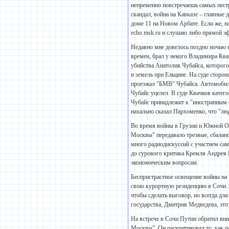
непременно повстречаешь самых пест
скандал, война на Кавказе – главные
доме 11 на Новом Арбате. Если же, н
echo.msk.ru и слушаю либо прямой эф
Недавно мне довелось поздно ночью 
времен, брал у некого Владимира Ква
убийства Анатолия Чубайса, которог
и земель при Ельцине. На суде сторо
проезжал "БМВ" Чубайса. Автомобиль 
Чубайс уцелел. В суде Квачков катего
Чубайс принадлежит к "иностранным 
нахально сказал Пархоменко, что "люд
Во время войны в Грузии и Южной Ос
Москвы" передавало трезвые, сбалан
много радиодискуссий с участием са
до сурового критика Кремля Андрея 
экономическим вопросам.
Беспристрастное освещение войны на
свою курортную резиденцию в Сочи. 
чтобы сделать выговор, но всегда для
государства, Дмитрия Медведева, это
На встрече в Сочи Путин обратил вни
Москвы". Он раскритиковал то, как 