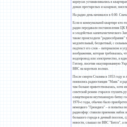
корпусах устанавливались в квартирах
домах престарелых и казармах; висел
На радио день начинался в 6:00. Снача
Если в коммунальной квартире кто-т
радио передавали постановления ЦК 
и злодействах капиталистического За
также происходили "радиособрания" т
медлительный, бесцветный, с сильным
подтекст его слов – патернализм и у
воображения, которая требовалась, чт
водопровод или электричество, и вдво
Гитлер, посетив оккупированную Укр
BBC на коротких волнах.
После смерти Сталина в 1953 году и 
появились радиостанция "Маяк" и ра
там больше приветствовалась, хотя 
советский режим старался глушить р
олицетворяли неутихающую битву гос
1970-е годы, обычно было приобрете
немецкого "Грюндига" – и попытка по
радиоэфир: ставили приемник набок и
большого города в дачный поселок, г
новости, слышал по BBC "Битлз", а п