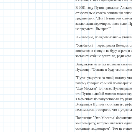
В 2001 году Путин пригласил Алексея
относительно своего понимания отно
предателями. "Для Путина это ключев
заключаешь перемирие, и все ясно. Пр
не предатель. Вы враг"".
Я – наверно, по недомыслию – уточни
"Улыбался? – переспросил Венедиктов.
кинжалом в спину и не буду играть в 
заставить себя не делать то, ради чег
Венедиктов не питал иллюзий касатель
Пушкину: "Отныне я буду твоим цен
"Путин увиделся со мной, потому что
потому говорил со мной по-товарищес
"Эхо Москвы". В глазах Путина радио
что Путин в любой момент может пере
я моментально почувствовал эту разни
Владимира Путина и считали его реф
пессимистом, говорили, что я утратил
Положение "Эхо Москвы" бесконечно 
конгломерату, который является одн
основным акционером". Тем не менее, 