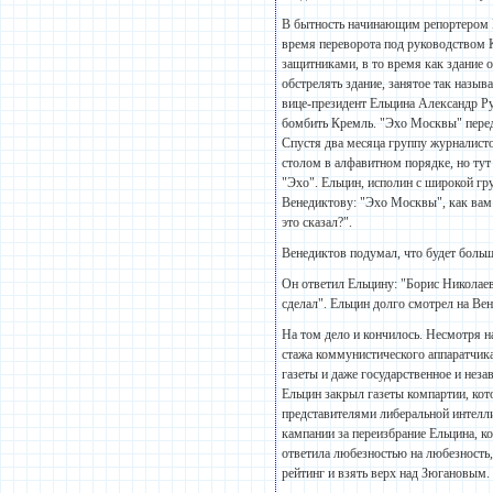
В бытность начинающим репортером Ве
время переворота под руководством К
защитниками, в то время как здание 
обстрелять здание, занятое так назы
вице-президент Ельцина Александр Р
бомбить Кремль. "Эхо Москвы" перед
Спустя два месяца группу журналисто
столом в алфавитном порядке, но тут
"Эхо". Ельцин, исполин с широкой гр
Венедиктову: "Эхо Москвы", как вам 
это сказал?".
Венедиктов подумал, что будет больш
Он ответил Ельцину: "Борис Николаеви
сделал". Ельцин долго смотрел на Вен
На том дело и кончилось. Несмотря н
стажа коммунистического аппаратчика
газеты и даже государственное и неза
Ельцин закрыл газеты компартии, ко
представителями либеральной интелли
кампании за переизбрание Ельцина, к
ответила любезностью на любезность,
рейтинг и взять верх над Зюгановым.