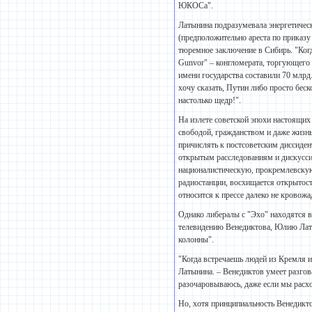
ЮКОСа".
Латынина подразумевала энергетическ
(предположительно ареста по приказу
тюремное заключение в Сибирь. "Ког
Gunvor" – конгломерата, торгующего
имени государства составили 70 млр
хочу сказать, Путин либо просто бес
настолько щедр!".
На излете советской эпохи настоящих
свободой, гражданством и даже жизнь
причислять к постсоветским диссиден
открытым расследованиям и дискусси
националистическую, прокремлевскую
радиостанции, восхищается открытост
относится к прессе далеко не кровожа
Однако либералы с "Эхо" находятся в
телевидению Венедиктова, Юлию Латы
колонны".
"Когда встречаешь людей из Кремля 
Латынина. – Венедиктов умеет разгов
разочаровываюсь, даже если мы расхо
Но, хотя принципиальность Венедикто