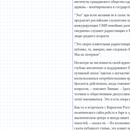
институты гражданского общества оди
церковь – кооптировались в государ
"Эхо" при всем желании не в силах т
предлагает российским слушателям ши
конкурирующих СМИ новейших разнов
ежедневно слушают радиостанцию в М
люди среднего возраста.
"Это скорее влиятельная радиостанци
публике, то, наверно, нам следовало 
Мы их потеряем".
Несмотря на численность своей аудит
глубоко аполитично и поддерживает 
путинской эпохи "пактом о неучастии
воспользоваться потребительскими пр
бросается действовать, когда станов
вопросом, – поясняет Липман. – Здесь
толчком к общественным дискуссиям, н
хотят вмешиваться. Это и есть опора 
Как-то я встречался с Кириллом Рог
политического сайта polit.ru в баре 
аналитическом центре и иногда пишет
новостей, – сказал он. – Но возможн
газета публикует статью, это влияет 