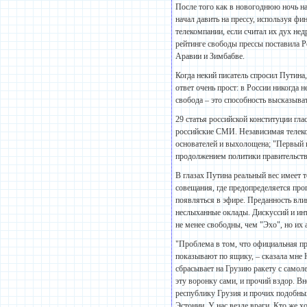
После того как в новогоднюю ночь на
начал давить на прессу, используя ф
телекомпании, если считал их дух н
рейтинге свободы прессы поставила Р
Аравии и Зимбабве.
Когда некий писатель спросил Путина
ответ очень прост: в России никогда 
свобода – это способность высказыва
29 статья российской конституции гла
российские СМИ. Независимая телеко
основателей и выхолощена; "Первый 
продолжением политики правительств
В глазах Путина реальный вес имеет 
совещания, где предопределяется пр
появляться в эфире. Преданность вл
неслыханные оклады. Дискуссий и инт
не менее свободны, чем "Эхо", но их 
"Проблема в том, что официальная пр
показывают по ящику, – сказала мне
сбрасывает на Грузию ракету с самоле
эту воронку сами, и прочий вздор. Вн
республику Грузия и прочих подобны
Эстонии. У нас везде враги. Кто же 