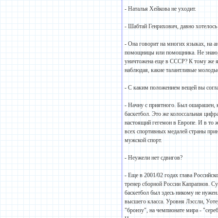
- Наталья Хейкова не уходит.
- Шабтай Генрихович, давно хотелось
- Она говорит на многих языках, на а
помощницы или помощника. Не знаю, 
уничтожена еще в СССР? К тому же я 
наблюдая, какие талантливые молоды
- С каким положением вещей вы согла
- Начну с приятного. Был ошарашен, к
баскетбол. Это же колоссальная цифра
настоящий гегемон в Европе. И в то ж
всех спортивных медалей страны прин
мужской спорт.
- Неужели нет сдвигов?
- Еще в 2001/02 годах глава Российс
тренер сборной России Капрапнов. Су
баскетбол был здесь никому не нужен.
высшего класса. Уровня Лэссли, Уоте
"бронзу", на чемпионате мира - "сере