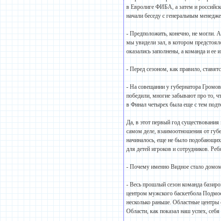
в Евролиге ФИБА, а затем и российск
начали беседу с генеральным менед
- Предположить, конечно, не могли. А
мы увидели зал, в котором предстояло
оказались заполнены, а команда и ее 
- Перед сезоном, как правило, ставят
- На совещании у губернатора Громов
победили, многие забывают про то, ч
в Финал четырех была еще с тем подт
Да, в этот первый год существования 
самом деле, взаимоотношения от губер
начиналось, еще не было подобающих 
для детей игроков и сотрудников. Р
- Почему именно Видное стало домом
- Весь прошлый сезон команда базиров
центром мужского баскетбола Подмос
несколько раньше. Областные центры
Области, как показал наш успех, себя