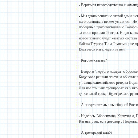
- Вернемся непосредственно к команд
- Мы давно решили с главой админист
кого оставить, а не кем усилиться. Н
победить в противостоянии с Самарой.
за сезон провели 52 игры. Но до конц
новое правило будет касаться состав
Дайана Таураси, Тина Томпсмон, цент
Весь сезон мы следили за ней.
- Кого не хватает?
- Второго "первого номера" с броско
Бодункова решили пойти на обновлени
училища олимпийского резерва Подмо
Для нее это шанс тренироваться и игр
длительный срок, - будет решать рук
- А представительницы сборной Росси
- Надеюсь, Абросимова, Карпунина, П
Казани, у нас есть договор с Подкова
- А тренерский штаб?