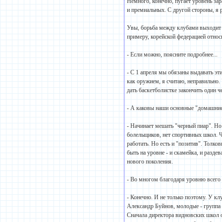
Немного, конечно, пугает уровень за
и премиальных. С другой стороны, я р
Увы, борьба между клубами выходит 
примеру, корейской федерацией относ
- Если можно, поясните подробнее...
- С 1 апреля мы обязаны выдавать эт
как оружием, я считаю, неправильно.
дать баскетболистке закончить один ч
- А каковы наши основные "домашни
- Начинает мешать "черный пиар". Но 
болельщиков, нет спортивных школ. 
работать. Но есть и "позитив". Толко
быть на уровне - и скамейка, и разде
нового поколения.
- Во многом благодаря уровню всего
- Конечно. И не только поэтому. У кл
Александр Буйнов, молодые - группа 
Сначала директора видновских школ о