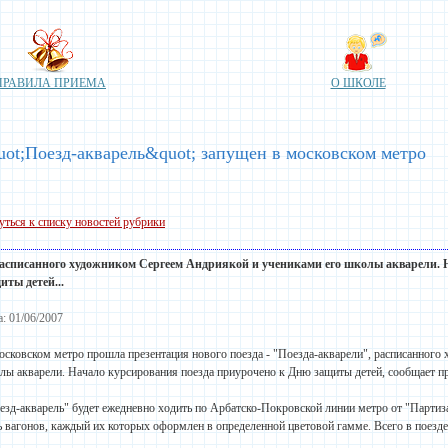
ПРАВИЛА ПРИЕМА
О ШКОЛЕ
ot;Поезд-акварель&quot; запущен в московском метро
уться к списку новостей рубрики
 расписанного художником Сергеем Андриякой и учениками его
школы
акварели. 
иты детей...
а: 01/06/2007
осковском метро прошла презентация нового поезда - "Поезда-акварели", расписанного
лы акварели. Начало курсирования поезда приурочено к Дню защиты детей, сообщает п
езд-акварель" будет ежедневно ходить по Арбатско-Покровской линии метро от "Партиза
ь вагонов, каждый их которых оформлен в определенной цветовой гамме. Всего в поезде