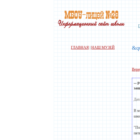
&qu
ГЛАВНАЯ
|
НАШ МУЗЕЙ
Верн
...
защ
Дат
В м
шко
"По
пят