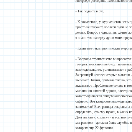
интерьере ресторана. Такой вызовет н
- Так подайте в суд!
- К сожалению, у журналистов нет мор
просто не пускают, коллеги руки не п
деньги. Вопрос в одном: мы хотим жи
я знаю: там наверху души моих предк
- Какие все-таки практические мероп
- Вопросы строительства микрогостин
говорят: москвичи не будут занимать
законодательство, устанавливает в ра
За границей человек открыл магазин -
вылезает. Значит, прибыль такова, ч
вкалывают. Проблема не только в том,
миллионов жителей дороги, электричес
катастрофическая эпидемиологическая
сифилис. Вот канадское законодатель
занимается? Все границы открыты, а
определять, кто ему нужен, в каких к
Дает липовую справку - и все, никто 
мигрантами - должны быть службы, п
которых еще 22 функции.