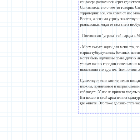
соцлагерь развалился через единств
Согласитесь, это о чем-то говорит. 
территории: все, кто хотел от нас от
Восток, а осознал угрозу захлестнув
развалилась, когда ее захватила необ
- Постоянная "угроза" гей-парада в 
- Могу сказать одно: для меня это, п
марши туберкулезных больных, язвен
могут быть нарушены права других л
улицам наших городов с овечками и к
навязывать это другим. Твоя личная 
Существует, если хотите, некая пове
плохим, правильным и неправильным. 
соблюдать. У нас не принято ходить п
Вы пошли в свой храм или на культур
где живете. Это тоже должно стать 