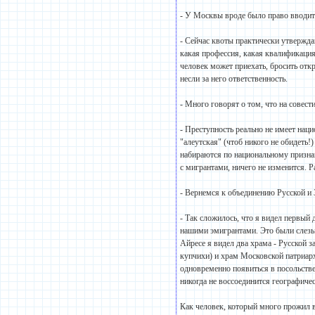
- У Москвы вроде было право вводит
- Сейчас квоты практически утвержда
какая профессия, какая квалификация 
человек может приехать, бросить от
несли за него ответственность.
- Много говорят о том, что на совест
- Преступность реально не имеет нац
"алеутская" (чтоб никого не обидеть!
набираются по национальному признак
с мигрантами, ничего не изменится. 
- Вернемся к объединению Русской и
- Так сложилось, что я видел первый 
нашими эмигрантами. Это были слезы, 
Айресе я видел два храма - Русской 
купчихи) и храм Московской патриарх
одновременно появиться в посольстве
никогда не воссоединится географиче
Как человек, который много прожил в