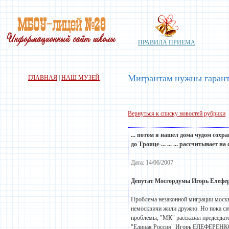
ПРАВИЛА ПРИЕМА
Мигрантам нужны гаран
ГЛАВНАЯ
|
НАШ МУЗЕЙ
Вернуться к списку новостей рубрики
... потом я нашел дома чудом со
до Троице-... ... ... рассчитывает
Дата: 14/06/2007
Депутат Мосгордумы Игорь Елефер
Проблема незаконной миграции москви
немосквичи жили дружно. Но пока си
проблемы, "МК" рассказал председа
"Единая Россия" Игорь ЕЛЕФЕРЕНК