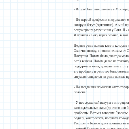
- Игорь Олегович, почему в Мосгорд
- По первой профессии я журналист-ме
которую бегут (Аргентине). А мой пр
всегда прошу разрешения у Бога. Я -
Я пришел к Богу через поэзию, в том 
Первые религиозные книги, которые 
Окончив школу, я пошел пешком от С
Поступил. Потом было два года малои
вот я выжил. Потом делал на телеви
поддержали меня, доверив мне этот у
эту проблему и религию было невозмо
ситуация опирается на религиозные 
- На заседаниях комиссии часто гово
области?
- У нас серьезный вакуум в миграцио
законодательные акты (до этого они 
проблемы. Вот мы говорим: "засилье
родину, хочет осесть, получить гражд
Расстрел у Белого дома произвел на 
с семьей Ельцина: мы отслеживали то