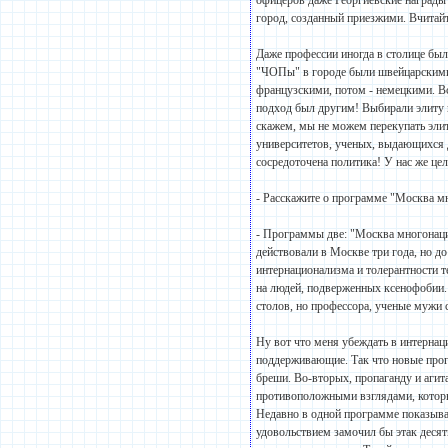
офицеров даже Георгиевские награды 
город, созданный приезжими. Вчитайте
Даже профессии иногда в столице бы
"ЧОПы" в городе были швейцарскими.
французскими, потом - немецкими. Все
подход был другим! Выбирали элиту 
скажем, мы не можем перекупать эли
университетов, ученых, выдающихся д
сосредоточена политика! У нас же це
- Расскажите о программе "Москва м
- Программы две: "Москва многонац
действовали в Москве три года, но д
интернационализма и толерантности т
на людей, подверженных ксенофобии.
столов, но профессора, ученые мужи 
Ну вот что меня убеждать в интернац
поддерживающие. Так что новые про
бреши. Во-вторых, пропаганду и агит
противоположными взглядами, которые
Недавно в одной программе показыва
удовольствием замочил бы этак десят