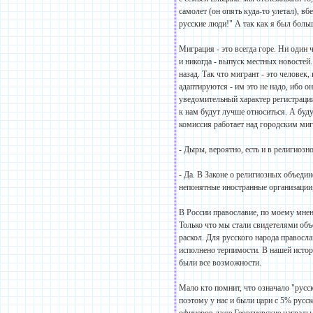
самолет (он опять куда-то улетал), в
русские люди!" А так как я был боль
Миграция - это всегда горе. Ни один
и никогда - выпуск местных новостей.
назад. Так что мигрант - это человек
адаптируются - им это не надо, ибо 
уведомительный характер регистрации
к нам будут лучше относиться. А буд
комиссия работает над городским миг
- Дыры, вероятно, есть и в религиозн
- Да. В Законе о религиозных объедин
непонятные иностранные организации
В России православие, по моему мне
Только что мы стали свидетелями объ
раскол. Для русского народа правосл
исполнено терпимости. В нашей исто
были все возможности.
Мало кто помнит, что означало "русс
поэтому у нас и были цари с 5% русс