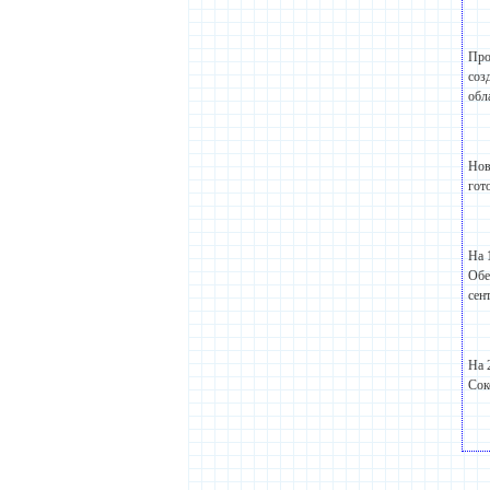
Про
соз
обл
Нов
гот
На 
Обе
сен
На 
Сок