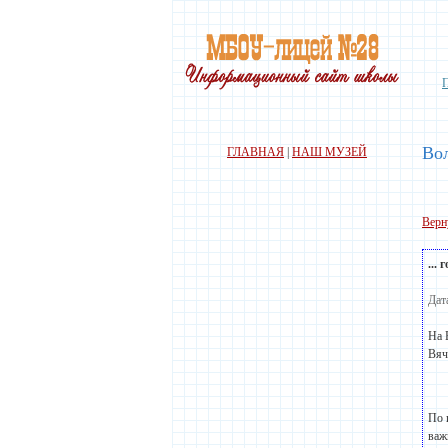
Вол
ГЛАВНАЯ
|
НАШ МУЗЕЙ
Верн
...
Дат
На 
Вяч
По 
важ