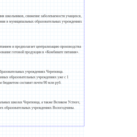
ания школьников, снижение заболеваемости учащихся,
тания в муниципальных образовательных учреждениях
итанием и предполагает централизацию производства
рование готовой продукции в «Комбинате питания».
 образовательных учреждениях Череповца.
анных образовательных учреждениях уже с 1
ым бюджетом составят почти 90 млн руб.
тальных школах Череповца, а также Великом Устюге,
всех образовательных учреждениях Вологодчины.