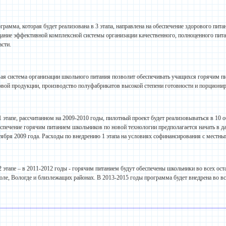
грамма, которая будет реализована в 3 этапа, направлена на обеспечение здорового пит
дание эффективной комплексной системы организации качественного, полноценного пи
асти.
ая система организации школьного питания позволит обеспечивать учащихся горячим п
овой продукции, производство полуфабрикатов высокой степени готовности и порциони
1 этапе, рассчитанном на 2009-2010 годы, пилотный проект будет реализовываться в 10
спечение горячим питанием школьников по новой технологии предполагается начать в д
тября 2009 года. Расходы по внедрению 1 этапа на условиях софинансирования с местн
2 этапе – в 2011-2012 годы - горячим питанием будут обеспечены школьники во всех ос
оле, Вологде и близлежащих районах. В 2013-2015 годы программа будет внедрена во 