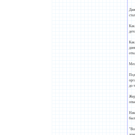
Даж
ста
Как
дет
Как
дан
отк
Мес
Под
орг
до 
Жер
опь
Нак
был
"Вс
дом