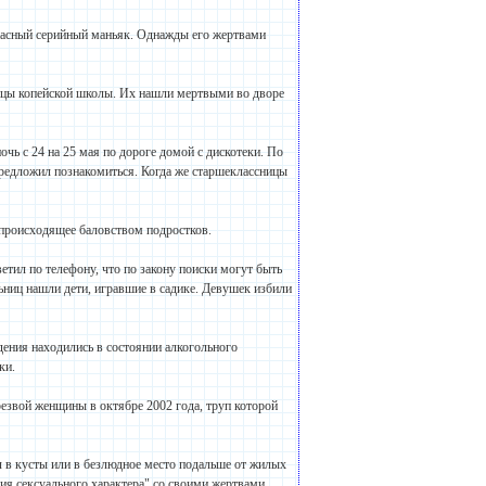
 опасный серийный маньяк. Однажды его жертвами
ницы копейской школы. Их нашли мертвыми во дворе
чь с 24 на 25 мая по дороге домой с дискотеки. По
предложил познакомиться. Когда же старшеклассницы
 происходящее баловством подростков.
тил по телефону, что по закону поиски могут быть
льниц нашли дети, игравшие в садике. Девушек избили
дения находились в состоянии алкогольного
ки.
резвой женщины в октябре 2002 года, труп которой
ал в кусты или в безлюдное место подальше от жилых
ия сексуального характера" со своими жертвами.