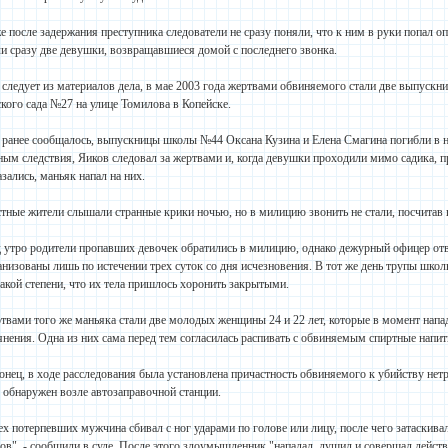
е после задержания преступника следователи не сразу поняли, что к ним в руки попал
ли сразу две девушки, возвращавшиеся домой с последнего звонка.
 следует из материалов дела, в мае 2003 года жертвами обвиняемого стали две выпуск
ского сада №27 на улице Томилова в Копейске.
 ранее сообщалось, выпускницы школы №44 Оксана Кузина и Елена Смагина погибли в но
ным следствия, Яиков следовал за жертвами и, когда девушки проходили мимо садика, 
азались, маньяк напал на них.
тные жители слышали странные крики ночью, но в милицию звонить не стали, посчитав
 утро родители пропавших девочек обратились в милицию, однако дежурный офицер отве
анизованы лишь по истечении трех суток со дня исчезновения. В тот же день трупы шко
такой степени, что их тела пришлось хоронить закрытыми.
твами того же маньяка стали две молодых женщины 24 и 22 лет, которые в момент напа
янения. Одна из них сама перед тем согласилась распивать с обвиняемым спиртные напит
онец, в ходе расследования была установлена причастность обвиняемого к убийству нет
 обнаружен возле автозаправочной станции.
ех потерпевших мужчина сбивал с ног ударами по голове или лицу, после чего затаскив
ов", - сообщили в суде. После этого злоумышленник "нападал, душил и совершал действ