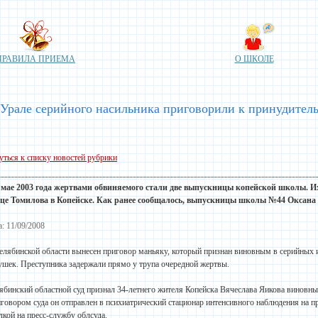
ПРАВИЛА ПРИЕМА
О ШКОЛЕ
Урале серийного насильника приговорили к принудител
уться к списку новостей рубрики
 в мае 2003 года жертвами обвиняемого стали две выпускницы копейской
школы
. 
це Томилова в Копейске. Как ранее сообщалось, выпускницы
школы
№44 Оксана К
а: 11/09/2008
елябинской области вынесен приговор маньяку, который признан виновным в серийных 
ушек. Преступника задержали прямо у трупа очередной жертвы.
ябинский областной суд признал 34-летнего жителя Копейска Вячеслава Яикова виновны
говором суда он отправлен в психиатрический стационар интенсивного наблюдения на пр
лкой на пресс-службу облсуда.