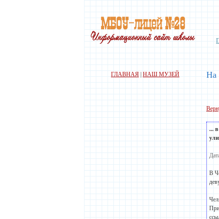
На 
ГЛАВНАЯ
|
НАШ МУЗЕЙ
Верн
...
ули
Дат
В Ч
дев
Чел
При
ссы