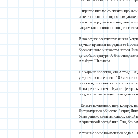
считают многие, не без помощи Астр
Открытое письмо со сказкой про Помп
известностью, но и огромным уважени
она вела на радио и телевидении разл
защиту такого типично шведского явл
В последнее десятилетие жизни Астрид
звучали призывы наградить ее Нобел
бесчисленного множества наград Лин
детской литературе. А благотворите
Альберта Швейцера.
Но хорошо известно, что Астрид Линдг
устроители нынешнего, 100-летнего 
проектов, связанных с помощью детя
Линдгрен в местечке Буар в Централь
государство на сегодняшний день явл
«Вместо помпезного шоу, которое, на
Литературного общества Астрид Линд
было решено сделать подарок самой п
Африканской республике. Это, без с
В течение всего юбилейного года в Ш