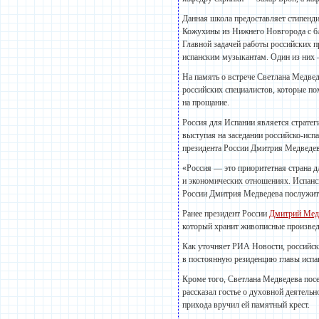
Данная школа предоставляет стипенд
Кожухины из Нижнего Новгорода с бл
Главной задачей работы российских 
испанским музыкантам. Один из них 
На память о встрече Светлана Медвед
российских специалистов, которые по
на прощание.
Россия для Испании является стратег
выступая на заседании российско-ис
президента России Дмитрия Медведе
«Россия — это приоритетная страна д
и экономических отношениях. Испанск
России Дмитрия Медведева послужит
Ранее президент России
Дмитрий Мед
который хранит живописные произвед
Как уточняет РИА Новости, российска
в постоянную резиденцию главы испа
Кроме того, Светлана Медведева пос
рассказал гостье о духовной деятельн
прихода вручил ей памятный крест.