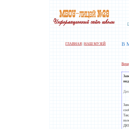
В 
ГЛАВНАЯ
|
НАШ МУЗЕЙ
Верн
Зав
видо
Дат
Зав
соо
Так
пол
ДЮС