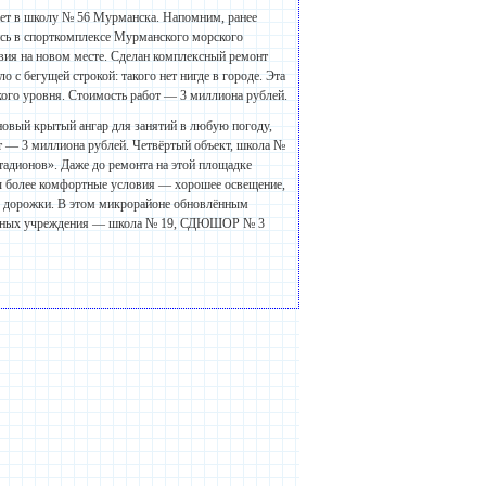
ает в школу № 56 Мурманска. Напомним, ранее
ись в спорткомплексе Мурманского морского
овия на новом месте. Сделан комплексный ремонт
о с бегущей строкой: такого нет нигде в городе. Эта
кого уровня. Стоимость работ — 3 миллиона рублей.
новый крытый ангар для занятий в любую погоду,
т — 3 миллиона рублей. Четвёртый объект, школа №
тадионов». Даже до ремонта на этой площадке
аны более комфортные условия — хорошее освещение,
ые дорожки. В этом микрорайоне обновлённым
тельных учреждения — школа № 19, СДЮШОР № 3