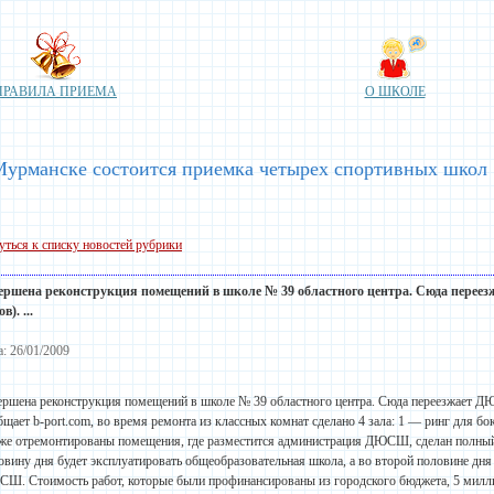
ПРАВИЛА ПРИЕМА
О ШКОЛЕ
Мурманске состоится приемка четырех спортивных школ
уться к списку новостей рубрики
ершена реконструкция помещений в школе № 39 областного центра. Сюда перее
в). ...
а: 26/01/2009
ершена реконструкция помещений в школе № 39 областного центра. Сюда переезжает Д
бщает b-port.com, во время ремонта из классных комнат сделано 4 зала: 1 — ринг для бо
же отремонтированы помещения, где разместится администрация ДЮСШ, сделан полный
овину дня будет эксплуатировать общеобразовательная школа, а во второй половине дня
Ш. Стоимость работ, которые были профинансированы из городского бюджета, 5 милл