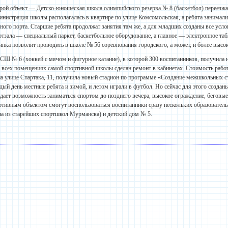
рой объект — Детско-юношеская школа олимпийского резерва № 8 (баскетбол) переезж
инистрация школы располагалась в квартире по улице Комсомольская, а ребята занимал
ного порта. Старшие ребята продолжат занятия там же, а для младших созданы все усл
ртзала — специальный паркет, баскетбольное оборудование, а главное — электронное табл
инка позволит проводить в школе № 56 соревнования городского, а может, и более высо
Ш № 6 (хоккей с мячом и фигурное катание), в которой 300 воспитанников, получила 
о всех помещениях самой спортивной школы сделан ремонт в кабинетах. Стоимость рабо
на улице Спартака, 11, получила новый стадион по программе «Создание межшкольных с
дый день местные ребята и зимой, и летом играли в футбол. Но сейчас для этого созд
 дает возможность заниматься спортом до позднего вечера, высокое ограждение, бегов
ртивным объектом смогут воспользоваться воспитанники сразу нескольких образова
на из старейших спортшкол Мурманска) и детский дом № 5.