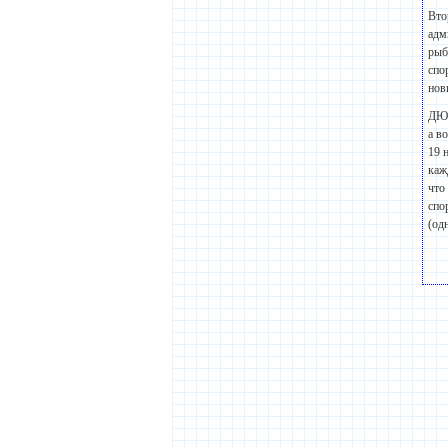
Вто
адм
рыб
спо
нов
ДЮС
а в
19 
каж
что
спо
(од