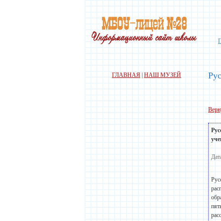
Ру
ГЛАВНАЯ
|
НАШ МУЗЕЙ
Верн
Рус
уче
Дат
Рус
рас
обр
пят
рас