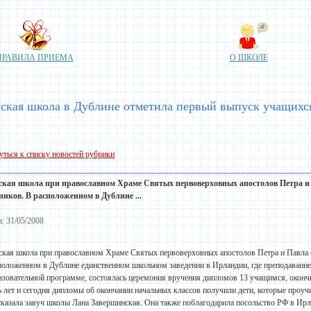
ПРАВИЛА ПРИЕМА
О ШКОЛЕ
сская школа в Дублине отметила первый выпуск учащихс
уться к списку новостей рубрики
ская школа при православном Храме Святых первоверховных апостолов Петра и
ников. В расположенном в Дублине ...
а: 31/05/2008
ская школа при православном Храме Святых первоверховных апостолов Петра и Павла 
положенном в Дублине единственном школьном заведении в Ирландии, где преподавание 
азовательной программе, состоялась церемония вручения дипломов 13 учащимся, окон
ь лет и сегодня дипломы об окончании начальных классов получили дети, которые проучи
сказала завуч школы Лана Завершинская. Она также поблагодарила посольство РФ в Ирл