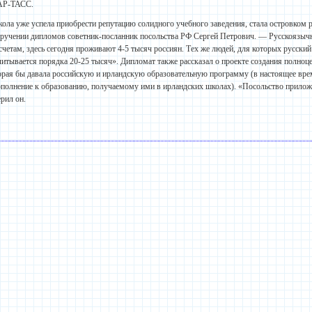
АР-ТАСС.
ола уже успела приобрести репутацию солидного учебного заведения, стала островком 
вручении дипломов советник-посланник посольства РФ Сергей Петрович. — Русскоязыч
счетам, здесь сегодня проживают 4-5 тысяч россиян. Тех же людей, для которых русск
читывается порядка 20-25 тысяч». Дипломат также рассказал о проекте создания полно
орая бы давала российскую и ирландскую образовательную программу (в настоящее вр
ополнение к образованию, получаемому ими в ирландских школах). «Посольство прилож
ерил он.