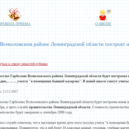
ПРАВИЛА ПРИЕМА
О ШКОЛЕ
 Всеволожском районе Ленинградской области построят 
уться к списку новостей рубрики
оселке Гарболово Всеволожского района Ленинградской области будет построена
одня,... ... ... учатся "в помещении бывшей казармы". В новой
школе
смогут учитьс
а: 21/11/2007
оселке Гарболово Всеволожского района Ленинградской области будет построена новая 
бря, в пресс-службе
правительства Ленинградской области
. Стоимость строительства
оительство будет завершено к сентябрю 2008 года.
ресс-службе отметили, что в настоящее время дети этого поселка учатся "в помещении 
 школьников. Планируется, что в ней будет 16 классных комнат, столовая, учебные маст