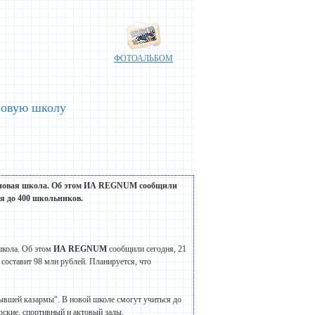
ФОТОАЛЬБОМ
новую школу
 новая
школа
. Об этом ИА REGNUM сообщили
я до 400 школьников.
школа. Об этом
ИА REGNUM
сообщили сегодня, 21
 составит 98 млн рублей. Планируется, что
бывшей казармы". В новой школе смогут учиться до
ерские, спортивный и актовый залы.