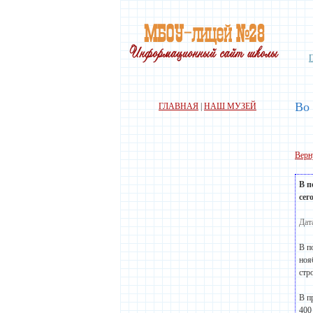
Во
ГЛАВНАЯ
|
НАШ МУЗЕЙ
Верн
В п
сег
Дат
В п
ноя
стр
В п
400