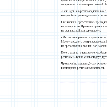
одной из задач образования стало «д
содержание духовно-нравственной обл
«Речь идет не о религиоведении как о
которая будет распределяться во все
Специальный представитель председа
из университета Ирландии призвала о
по религиозной принадлежности.
«Мы должны разделять право каждого
Международного центра исследований
по преподаванию религий под назван
По его словам, очень важно, чтобы лю
религиями, лучше узнавали друг друг
Чрезвычайно важным Дурэм считает т
касающимся религиозных вопросов.