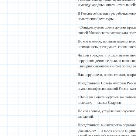
и международный опыт», открывшейся
В России сейчас идет разработка нов
нравственной культуры.
«Общедоступная школа должна приспо
связей Московского патриархата про
По его мнению, попытки идеологичес
возможность преподавать своим посл
Чаплин убежден, что школьникам ниче
верующим детям не должно навязывать
Священнослужитель считает взгляд н
Для верующего, по его словам, непри
Представитель Совета муфтиев России
и многоконфессиональной России как
«Позиция Совета муфтиев заключаетс
классах», — сказал Садриев.
По его словам, углубленное изучени
заведений.
Представитель министерства образова
реальность» — в соответствии с прин