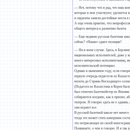
— Нет, потому что я рад, что наш ко
которые в нем участвуют, уделяется 
и лауреаты заняли достойные места в
А еще очень приятно, что непрофесс
общего интереса к развитию балета.
— Еще недавно русская балетная шко
сейчас? «Наши» сдают позиции?
— Ни в коем случае. Здесь, в Берлин
национальных исполнителей, даже у 
много интересных исполнительниц, и
исполнительский потенциал.
Однако в нынешнем году, если говорит
первую очередь педагогов из Казахста
вплоть до Страны Восходящего солнца
(Педагоги из Казахстана и Кореи бы
был отмечен балетмейстер из Японии 
собираются воедино, как в призме, а
театром. Я говорю здесь не о здании
они играют все.
В русской балетной школе нет ничего 
тогда это может стать камерным со
это потрясающее по своей многогранн
Понимаете, о чем я говорю. И я так р