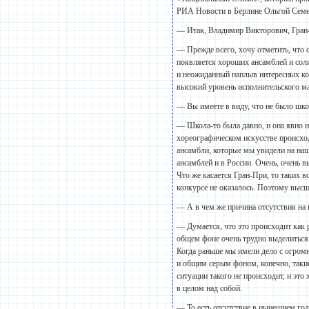
РИА Новости в Берлине Ольгой Семен
— Итак, Владимир Викторович, Гран-
— Прежде всего, хочу отметить, что 
появляется хороших ансамблей и сол
и неожиданный наплыв интересных ко
высокий уровень исполнительского ма
— Вы имеете в виду, что не было шк
— Школа-то была давно, и она явно н
хореографическом искусстве происходи
ансамбли, которые мы увидели на наш
ансамблей и в России. Очень, очень 
Что же касается Гран-При, то таких 
конкурсе не оказалось. Поэтому высш
— А в чем же причина отсутствия на 
— Думается, что это происходит как 
общем фоне очень трудно выделиться.
Когда раньше мы имели дело с огром
и общим серым фоном, конечно, такие
ситуации такого не происходит, и эт
в целом над собой.
— То есть отсутствие в нынешнем год