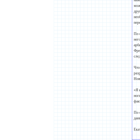
ним
мож
дру
нео
пер
По 
нег
арб
Фре
сле
Что
раз
Нов
«Я 
ног
фак
По 
дан
Ек