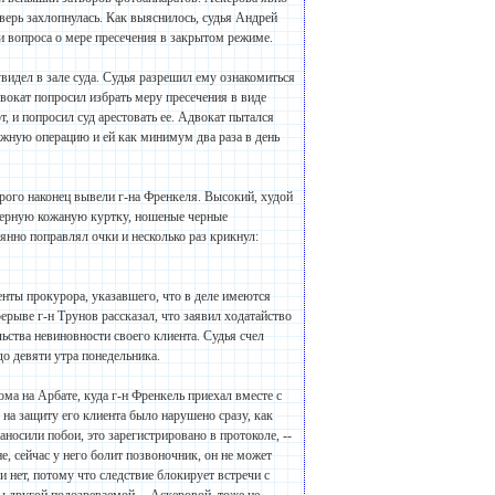
дверь захлопнулась. Как выяснилось, судья Андрей
ии вопроса о мере пресечения в закрытом режиме.
идел в зале суда. Судья разрешил ему ознакомиться
двокат попросил избрать меру пресечения в виде
т, и попросил суд арестовать ее. Адвокат пытался
ложную операцию и ей как минимум два раза в день
орого наконец вывели г-на Френкеля. Высокий, худой
черную кожаную куртку, ношеные черные
янно поправлял очки и несколько раз крикнул:
енты прокурора, указавшего, что в деле имеются
рерыве г-н Трунов рассказал, что заявил ходатайство
льства невиновности своего клиента. Судья счел
о девяти утра понедельника.
ома на Арбате, куда г-н Френкель приехал вместе с
а защиту его клиента было нарушено сразу, как
носили побои, это зарегистрировано в протоколе, --
е, сейчас у него болит позвоночник, он не может
 нет, потому что следствие блокирует встречи с