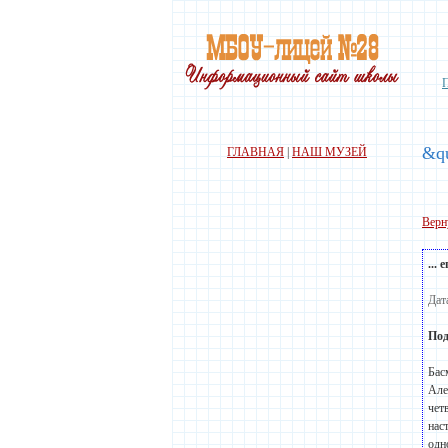
&qu
ГЛАВНАЯ
|
НАШ МУЗЕЙ
Верн
...
Дат
Под
Бас
Але
чет
нас
одн