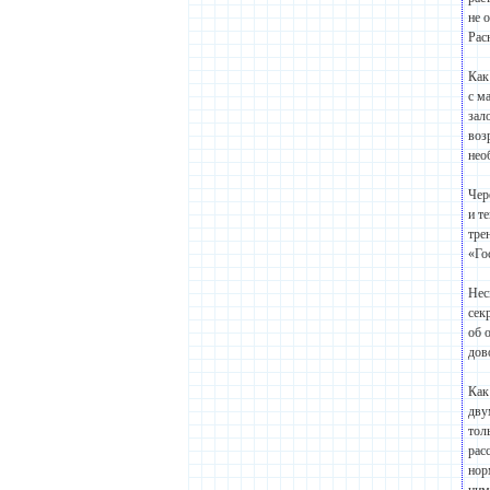
не 
Рас
Как
с м
зал
воз
нео
Чер
и т
тре
«Го
Нес
сек
об 
дов
Как
дву
тол
рас
нор