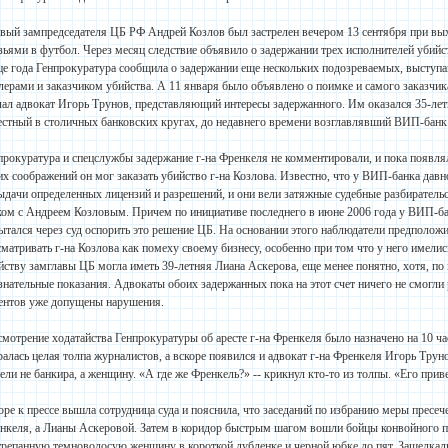
вый зампредседателя ЦБ РФ Андрей Козлов был застрелен вечером 13 сентября при выхо
зьями в футбол. Через месяц следствие объявило о задержании трех исполнителей убийс
це года Генпрокуратура сообщила о задержании еще нескольких подозреваемых, выступа
лерами и заказчиком убийства. А 11 января было объявлено о поимке и самого заказчика
лал адвокат Игорь Трунов, представляющий интересы задержанного. Им оказался 35-ле
естный в столичных банковских кругах, до недавнего времени возглавлявший ВИП-банк
прокуратура и спецслужбы задержание г-на Френкеля не комментировали, и пока появлял
их соображений он мог заказать убийство г-на Козлова. Известно, что у ВИП-банка дав
ыдачи определенных лицензий и разрешений, и они вели затяжные судебные разбирательст
ком с Андреем Козловым. Причем по инициативе последнего в июне 2006 года у ВИП-ба
ытался через суд оспорить это решение ЦБ. На основании этого наблюдатели предположил
сматривать г-на Козлова как помеху своему бизнесу, особенно при том что у него имели
йству замглавы ЦБ могла иметь 39-летняя Лиана Аскерова, еще менее понятно, хотя, по
знательные показания. Адвокаты обоих задержанных пока на этот счет ничего не смогли 
ентов уже допущены нарушения.
смотрение ходатайства Генпрокуратуры об аресте г-на Френкеля было назначено на 10 ча
ралась целая толпа журналистов, а вскоре появился и адвокат г-на Френкеля Игорь Труно
ели не банкира, а женщину. «А где же Френкель?» -- крикнул кто-то из толпы. «Его приве
оре к прессе вышла сотрудница суда и пояснила, что заседаний по избранию меры пресече
нкеля, а Лианы Аскеровой. Затем в коридор быстрым шагом вошли бойцы конвойного по
трепанную темноволосую женщину в короткой дубленке и черной юбке до пят. Защелкал