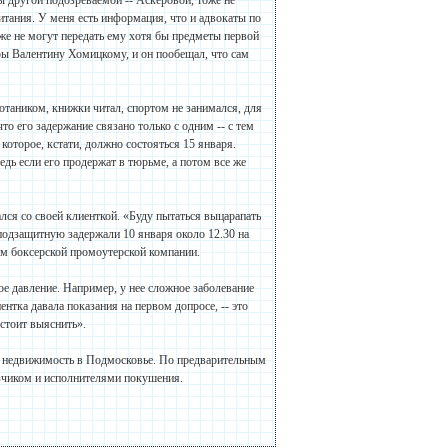
ы другой подозреваемой -- Аскеровой, тоже не
итания. У меня есть информация, что и адвокаты по
же не могут передать ему хотя бы предметы первой
ы Валентину Хомицкому, и он пообещал, что сам
отаником, книжки читал, спортом не занимался, для
то его задержание связано только с одним -- с тем
оторое, кстати, должно состояться 15 января.
Ведь если его продержат в тюрьме, а потом все же
ался со своей клиенткой. «Буду пытаться выцарапать
о подзащитную задержали 10 января около 12.30 на
ом боксерской промоутерской компании.
ое давление. Например, у нее сложное заболевание
нтка давала показания на первом допросе, -- это
дстоит выяснить».
ет недвижимость в Подмосковье. По предварительным
азчиком и исполнителями покушения.