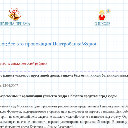
ПРАВИЛА ПРИЕМА
О ШКОЛЕ
ot;Все это провокация Центробанка!&quot;
уться к списку новостей рубрики
 его клиент «далек от преступной среды, в
школе
был отличником-ботаником, книжк
а: 15/01/2007
озреваемый в организации убийства Андрея Козлова предстал перед судом
манный суд Москвы сегодня продолжит рассмотрение представления Генпрокуратуры об
ксея Френкеля, подозреваемого в организации покушения на первого замглавы Центроб
верг, и на следующий день следствие вышло с ходатайством о взятии его под стражу. Одн
таивающего на его невиновности, перенес рассмотрение вопроса на 15 января. В пятницу
ого фигуранта «дела Козлова» -- Лианы Аскеровой.