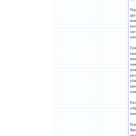
Пер
дру
кон
кил
сде
изв
Ген
как
нев
зна
поп
рас
уби
при
кли
Рас
соб
выв
Вск
Фре
рас