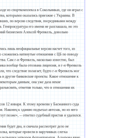
де из спорткомплекса в Сокольниках, где он играл с
тва, которыми оказались приезжие с Украины. В
вших, по версии следствия, посредниками между
. Генпрокуратура его имени не разглашала, но это
тний бизнесмен Алексей Френкель, довольно
.
ись лишь неофициальные версии насчет того, из
но сложились натянутые отношения с ЦБ по поводу
ва. Сам г-н Френкель, насколько известно, был
нка вообще была отозвана лицензия, и г-н Френкель
и, что следствие полагает, будто г-н Френкель мог
сь и другие банковские проекты. Какое отношение к
 некоторым данным, она уже дала некие
разъяснить, отметив только, что в отношении их
сов 12 января. К этому времени у Басманного суда
в. Наконец к зданию подъехал автозак, но из него
зут позже», -- ответил судебный пристав и удалился.
ния будет два, и сначала рассмотрят дело не
лка, которые провели в наручниках слегка
и вспышки затворов фотоаппаратов. Аскерова явно