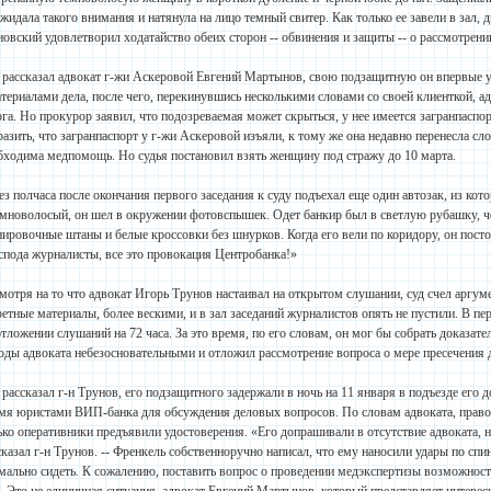
ожидала такого внимания и натянула на лицо темный свитер. Как только ее завели в зал, 
новский удовлетворил ходатайство обеих сторон -- обвинения и защиты -- о рассмотрен
 рассказал адвокат г-жи Аскеровой Евгений Мартынов, свою подзащитную он впервые ув
атериалами дела, после чего, перекинувшись несколькими словами со своей клиенткой, а
ога. Но прокурор заявил, что подозреваемая может скрыться, у нее имеется загранпаспор
разить, что загранпаспорт у г-жи Аскеровой изъяли, к тому же она недавно перенесла с
бходима медпомощь. Но судья постановил взять женщину под стражу до 10 марта.
ез полчаса после окончания первого заседания к суду подъехал еще один автозак, из кот
емноволосый, он шел в окружении фотовспышек. Одет банкир был в светлую рубашку, 
нировочные штаны и белые кроссовки без шнурков. Когда его вели по коридору, он посто
спода журналисты, все это провокация Центробанка!»
мотря на то что адвокат Игорь Трунов настаивал на открытом слушании, суд счел аргум
ретные материалы, более вескими, и в зал заседаний журналистов опять не пустили. В пе
отложении слушаний на 72 часа. За это время, по его словам, он мог бы собрать доказате
оды адвоката небезосновательными и отложил рассмотрение вопроса о мере пресечения д
 рассказал г-н Трунов, его подзащитного задержали в ночь на 11 января в подъезде его д
мя юристами ВИП-банка для обсуждения деловых вопросов. По словам адвоката, право н
ько оперативники предъявили удостоверения. «Его допрашивали в отсутствие адвоката, на
сказал г-н Трунов. -- Френкель собственноручно написал, что ему наносили удары по спин
мально сидеть. К сожалению, поставить вопрос о проведении медэкспертизы возможности