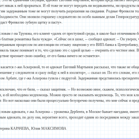
. Это не единичная ситуация, адвокат Евгений Мартынов, который представляет интерес
ет никак к ней прорваться. И ей тоже не могут передать ни медикаменты, ни продукты п
гим задержанным тоже не могут получить разрешения на свидания. Родные Френкеля то
бходимости. Они звонили старшему следователю по особо важным делам Генпрокуратур
едаст Френкелю зубную щетку и пасту».
словам г-на Трунова, его клиент «далек от преступной среды, в школе был отличником-б
о блатная романтика была чужда». «Сейчас он в шоке, -- сообщил адвокат. -- Он уверен, ч
итражным процессом по апелляции по отзыву лицензии у его ВИП-банка к Центробанку, к
нкель также понимает и то, что сделано это с одной целью -- очернить его честное имя. 
дствие признает свою ошибку, от его банка ничего не останется».
 касается г-жи Аскеровой, то ее адвокат Евгений Мартынов рассказал, что также не общ
решение у следователя и сразу пойду к ней в изолятор», -- сказал он. По его словам, ег
ом Арбате, где г-жа Аскерова гуляла с подругой. Задержанная представилась президент
исключаю, что ее били, -- сказал защитник. -- Но возможно иное, скажем, психологическ
и, и ей необходима медпомощь. Можно просто не оказывать медпомощь. То, что моя клие
т. Но вот насколько они были процессуально безупречно получены, это мне сейчас и пре
словам адвоката, г-жа Аскерова -- уроженка Дербента, в Москве бывает наездами, име
ным адвоката, по делу она, вероятнее всего, проходит одним из посредников между зак
атерина КАРАЧЕВА, Юлия МАКСИМОВА