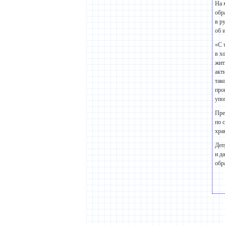
На 
обр
в р
об 
«С 
в х
жит
акт
так
про
упо
Пре
по 
хра
Деп
и д
обр