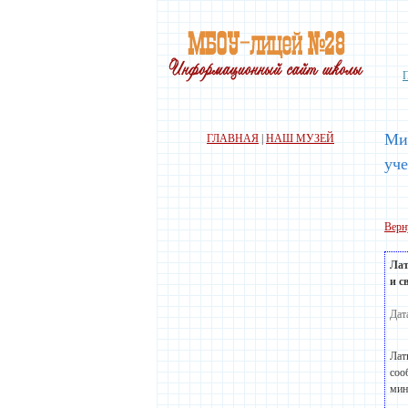
Мин
ГЛАВНАЯ
|
НАШ МУЗЕЙ
уч
Верн
Лат
и с
Дат
Лат
соо
мин