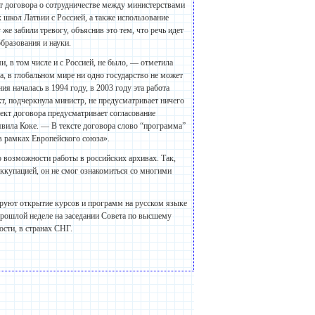
т договора о сотрудничестве между министерствами
школ Латвии с Россией, а также использование
е забили тревогу, объяснив это тем, что речь идет
бразования и науки.
и, в том числе и с Россией, не было, — отметила
а, в глобальном мире ни одно государство не может
я началась в 1994 году, в 2003 году эта работа
кт, подчеркнула министр, не предусматривает ничего
оект договора предусматривает согласование
явила Коке. — В тексте договора слово “программа”
в рамках Европейского союза».
о возможности работы в российских архивах. Так,
ккупацией, он не смог ознакомиться со многими
ируют открытие курсов и программ на русском языке
 прошлой неделе на заседании Совета по высшему
ости, в странах СНГ.