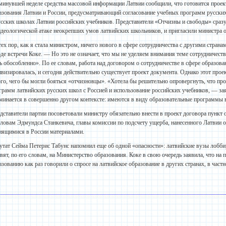
минувшей неделе средства массовой информации Латвии сообщили, что готовится проек
азования Латвии и России, предусматривающий согласование учебных программ русских 
усских школах Латвии российских учебников. Представители «Отчизны и свободы» сразу ж
идеологической атаке неокрепших умов латвийских школьников, и пригласили министра о
тех пор, как я стала министром, ничего нового в сфере сотрудничества с другими странам
оде встречи Коке. — Но это не означает, что мы не уделяем внимания теме сотрудничеств
ь обособленно». По ее словам, работа над договором о сотрудничестве в сфере образовани
ивизировалась, и сегодня действительно существует проект документа. Однако этот прое
ого, чего бы могли бояться «отчизновцы». «Хотела бы решительно опровергнуть, что пр
грамм латвийских русских школ с Россией и использование российских учебников, — за
минается в совершенно другом контексте: имеются в виду образовательные программы 
дставители партии посоветовали министру обязательно внести в проект договора пункт 
словам Эдмундса Станкевича, главы комиссии по подсчету ущерба, нанесенного Латвии о
нящимися в России материалами.
утат Сейма Петерис Табунс напомнил еще об одной «опасности»: латвийские вузы лобб
авят, по его словам, на Министерство образования. Коке в свою очередь заявила, что на
азованию как раз говорили о спросе на латвийское образование в других странах, в частн