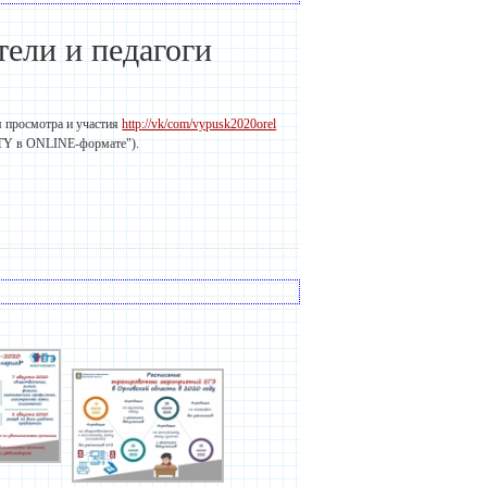
ели и педагоги
я просмотра и участия
http://vk/com/vypusk2020orel
RTY в ONLINE-формате").