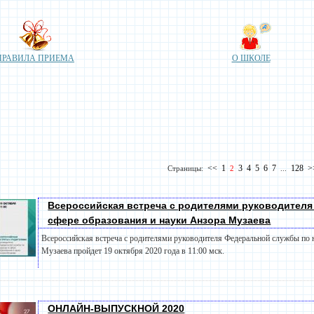
ПРАВИЛА ПРИЕМА
О ШКОЛЕ
<<
1
3
4
5
6
7
128
>
Страницы:
2
...
Всероссийская встреча с родителями руководителя
сфере образования и науки Анзора Музаева
Всероссийская встреча с родителями руководителя Федеральной службы по н
Музаева пройдет 19 октября 2020 года в 11:00 мск.
ОНЛАЙН-ВЫПУСКНОЙ 2020