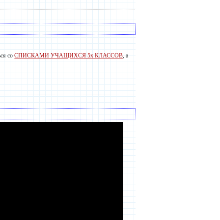
ься со
СПИСКАМИ УЧАЩИХСЯ 5х КЛАССОВ
, а